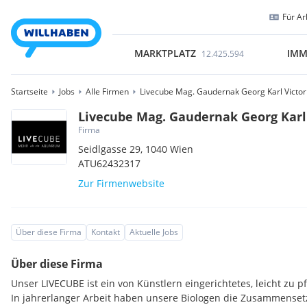
Für Ar
MARKTPLATZ
IMM
12.425.594
Startseite
Jobs
Alle Firmen
Livecube Mag. Gaudernak Georg Karl Victor
Livecube Mag. Gaudernak Georg Karl
Firma
Seidlgasse 29,
1040
Wien
ATU62432317
Zur Firmenwebsite
Über diese Firma
Kontakt
Aktuelle Jobs
Über diese Firma
Unser LIVECUBE ist ein von Künstlern eingerichtetes, leicht zu
In jahrerlanger Arbeit haben unsere Biologen die Zusammensetz