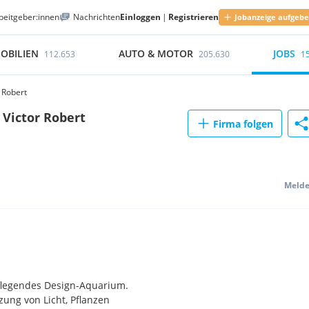
beitgeber:innen
Nachrichten
Einloggen
|
Registrieren
Jobanzeige aufgeb
OBILIEN
AUTO & MOTOR
JOBS
112.653
205.630
1
 Robert
 Victor Robert
Firma folgen
Meld
 pflegendes Design-Aquarium.
ung von Licht, Pflanzen