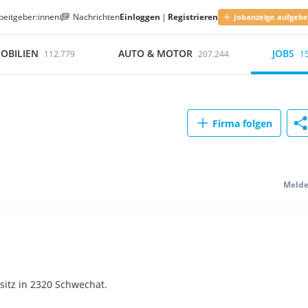
beitgeber:innen
Nachrichten
Einloggen
|
Registrieren
Jobanzeige aufgeb
OBILIEN
AUTO & MOTOR
JOBS
112.779
207.244
1
Firma folgen
Meld
itz in 2320 Schwechat.