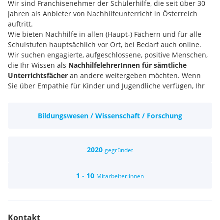
Wir sind Franchisenehmer der Schülerhilfe, die seit über 30
Jahren als Anbieter von Nachhilfeunterricht in Österreich
auftritt.
Wie bieten Nachhilfe in allen (Haupt-) Fächern und für alle
Schulstufen hauptsächlich vor Ort, bei Bedarf auch online.
Wir suchen engagierte, aufgeschlossene, positive Menschen,
die Ihr Wissen als
NachhilfelehrerInnen für sämtliche
Unterrichtsfächer
an andere weitergeben möchten. Wenn
Sie über Empathie für Kinder und Jugendliche verfügen, Ihr
Unterrichtsfach auf Maturaniveau beherrschen und Affinität
zur Pädagogik haben, finden Sie bei uns die richtige Aufgabe.
Bildungswesen / Wissenschaft / Forschung
Durch unsere Nachhilfe werden Lebensläufe positiv
beeinflusst, Erfolgserlebnisse vermittelt und das
Selbstvertrauen der SchülerInnen gestärkt. Wir bieten eine
2020
gegründet
sinnvolle und erfüllende Aufgabe in angenehmer
Atmosphäre und möglichst freier Zeiteinteilung. Als
1 - 10
Mitarbeiter:innen
NachhilfelehrerIn sind Sie freie DienstnehmerIn, die
weisungsfrei den Unterricht nach den didaktischen
Erfordernissen gestaltet.
Kontakt