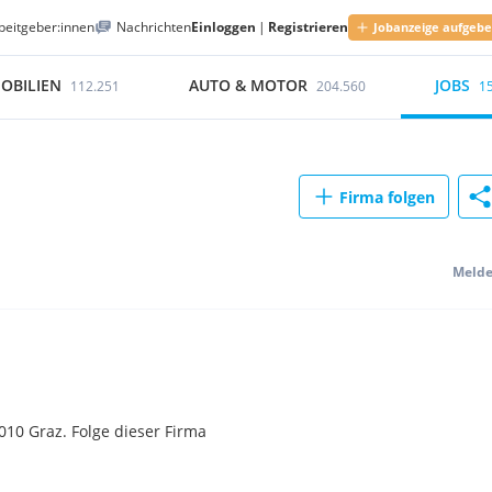
beitgeber:innen
Nachrichten
Einloggen
|
Registrieren
Jobanzeige aufgeb
OBILIEN
AUTO & MOTOR
JOBS
112.251
204.560
1
Firma folgen
Meld
010 Graz. Folge dieser Firma