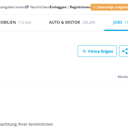
beitgeber:innen
Nachrichten
Einloggen
|
Registrieren
Jobanzeige aufgeb
OBILIEN
AUTO & MOTOR
JOBS
112.624
206.289
1
Firma folgen
Meld
Beachtung Ihrer terminlichen