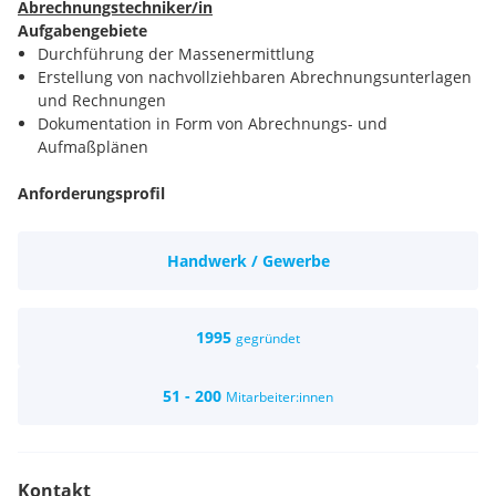
Abrechnungstechniker/in
Aufgabengebiete
Durchführung der Massenermittlung
Erstellung von nachvollziehbaren Abrechnungsunterlagen
und Rechnungen
Dokumentation in Form von Abrechnungs- und
Aufmaßplänen
Anforderungsprofil
Ausbildung Malermeister, von Vorteil
Einschlägige Berufserfahrung
Handwerk / Gewerbe
Selbstständigkeit, Lösungsorientierung und
Umsetzungsstärke
Hohes Maß an Teamfähigkeit
Gute EDV-Anwenderkenntnisse (MS Office)
1995
gegründet
Auer-Bausoftware-Kenntnisse
Führerschein B
51 - 200
Mitarbeiter:innen
Das Mindestentgelt für die Stelle als
Abrechnungstechniker/In beträgt 3.300,00 EUR brutto pro
Monat auf Basis Vollzeitbeschäftigung.
Kontakt