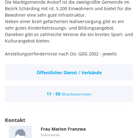
Die Marktgemeinde Andorf ist die zweitgrößte Gemeinde im
Bezirk Schärding mit rd. 5.200 Einwohnern und bietet für die
Bewohner eine sehr gute Infrastruktur.
Neben einer breit gefächerten Nahversorgung gibt es ein
sehr gutes Kinderbetreuungs- und Bildungsangebot.
Daneben gibt es zahlreiche Vereine die ein breites Sport- und
Kulturangebot bieten.
Anstellungserfordernisse nach Oö. GDG 2002 - jeweils
angepasst an den ausgeschriebenen Dienstposten
Sicherheit: sicherer Arbeitsplatz im Gemeindedienst
Öffentlicher Dienst / Verbände
Absicherung: Sozialversicherung bei der KFG
Ausstattung: Die Arbeitsutensilien werden von uns zur
Verfügung gestellt
11 - 50
Mitarbeiter:innen
Kontakt
Frau
Marion
Franzwa
Sekretariat