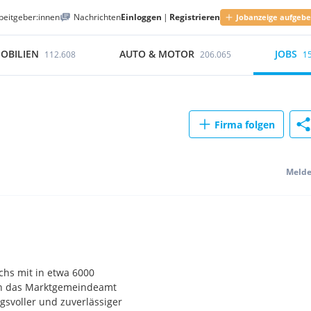
beitgeber:innen
Nachrichten
Einloggen
|
Registrieren
Jobanzeige aufgeb
OBILIEN
AUTO & MOTOR
JOBS
112.608
206.065
1
Firma folgen
Meld
chs mit in etwa 6000
ich das Marktgemeindeamt
svoller und zuverlässiger