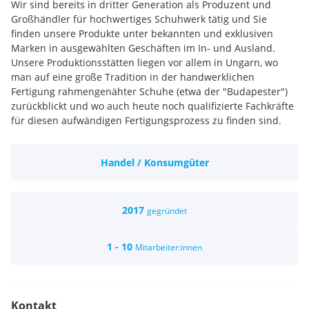
Wir sind bereits in dritter Generation als Produzent und
Großhändler für hochwertiges Schuhwerk tätig und Sie
finden unsere Produkte unter bekannten und exklusiven
Marken in ausgewählten Geschäften im In- und Ausland.
Unsere Produktionsstätten liegen vor allem in Ungarn, wo
man auf eine große Tradition in der handwerklichen
Fertigung rahmengenähter Schuhe (etwa der "Budapester")
zurückblickt und wo auch heute noch qualifizierte Fachkräfte
für diesen aufwändigen Fertigungsprozess zu finden sind.
Auch der Einkauf unserer Rohleder (Kalbsleder,
Straußenleder) bei den besten italienischen Gerbern trägt
Handel / Konsumgüter
zur außergewöhnlichen Qualität unserer Produkte bei.
Als Hersteller stehen wir voll und ganz hinter unseren
Produkten und können auch flexibelst auf Kundenwünsche
eingehen. So können wir auch die Fertigung auf individuellen
2017
gegründet
Leisten oder beliebige Leder- und Farbkombinationen
anbieten.
1 - 10
Mitarbeiter:innen
Kontakt