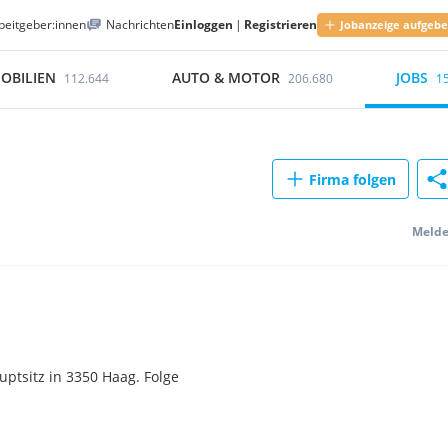
beitgeber:innen
Nachrichten
Einloggen
|
Registrieren
Jobanzeige aufgeb
OBILIEN
AUTO & MOTOR
JOBS
112.644
206.680
1
Firma folgen
Meld
ptsitz in 3350 Haag. Folge