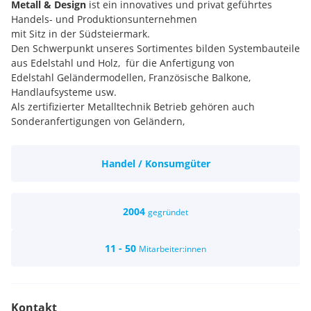
Metall & Design
ist ein innovatives und privat geführtes
Handels- und Produktionsunternehmen
mit Sitz in der Südsteiermark.
Den Schwerpunkt unseres Sortimentes bilden Systembauteile
aus Edelstahl und Holz, für die Anfertigung von
Edelstahl Geländermodellen, Französische Balkone,
Handlaufsysteme usw.
Als zertifizierter Metalltechnik Betrieb gehören auch
Sonderanfertigungen von Geländern,
Franz. Balkonen, Überdachungen, Wind/Sichtschutz, Zäune
und Tore, Handläufe aus Edelstahl
Handel / Konsumgüter
und Holz usw. – zu unserem Tagesgeschäft.
Zu unseren Kunden zählt der Eisenwaren- Groß- und
Einzelhandel, Fachhandel, Baustoffhandel, Bau und
Heimwerkermärkte, Holzfachmärkte, Raumausstatter,
2004
gegründet
Bauunternehmer usw.
Verkaufsberater/in - für den Verkaufsaußendienst ( m/w)
11 - 50
Mitarbeiter:innen
Ihre Aufgaben:
Verkauf, Beratung und Präsentation unserer Produkte und
Dienstleistungen
Aktive Umsetzung unserer Verkaufsstrategien
Kontakt
Betreuung unserer Bestandskunden