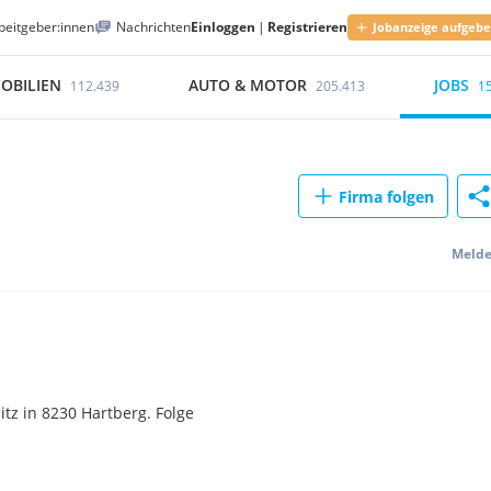
beitgeber:innen
Nachrichten
Einloggen
|
Registrieren
Jobanzeige aufgeb
OBILIEN
AUTO & MOTOR
JOBS
112.439
205.413
1
Firma folgen
Meld
z in 8230 Hartberg. Folge