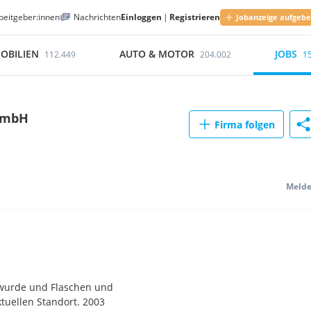
beitgeber:innen
Nachrichten
Einloggen
|
Registrieren
Jobanzeige aufgeb
OBILIEN
AUTO & MOTOR
JOBS
112.449
204.002
1
 GmbH
Firma folgen
e
Meld
t wurde und Flaschen und
ktuellen Standort. 2003