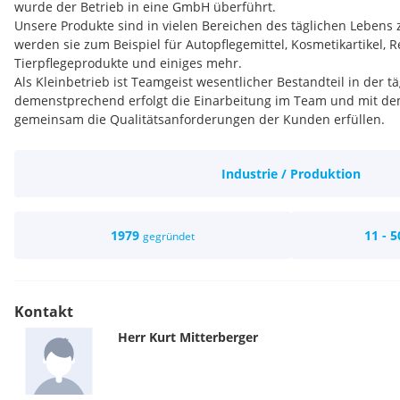
wurde der Betrieb in eine GmbH überführt.
Unsere Produkte sind in vielen Bereichen des täglichen Lebens z
werden sie zum Beispiel für Autopflegemittel, Kosmetikartikel, R
Tierpflegeprodukte und einiges mehr.
Als Kleinbetrieb ist Teamgeist wesentlicher Bestandteil in der t
demenstprechend erfolgt die Einarbeitung im Team und mit de
gemeinsam die Qualitätsanforderungen der Kunden erfüllen.
Arbeitszeiten:
Die Büroarbeitszeiten sind von Montag bis Donnerstag von 8:00 
Industrie / Produktion
Pause sowie Freitag von 8:00 bis 13:00.
Die Produktion wird als 3-Schichtbetrieb von Montag 6 Uhr bis 
(06:00 bis 14:00) und Spätschicht (14:00 bis 22:00) wechseln wöc
nicht.
1979
11 - 5
gegründet
Die Entlohnung erfolgt auf Basis des Kollektivvertrags "Chemisch
Bei Interesse an einer Anstellung senden Sie Ihre Bewerbungsu
bewerbung@miku.at
Kontakt
Herr
Kurt
Mitterberger