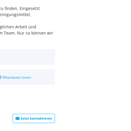
u finden. Eingesetzt
einigungsmittel,
äglichen Arbeit und
m Team. Nur so können wir
bis 17:00 mit einer Stunde
Samstag 6 Uhr geführt. Früh-
hentlich, die Nachtschicht
0
Mitarbeiter:innen
e Industrie".
nterlagen an:
Jetzt kontaktieren