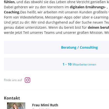
fühlen,
und das obwohl sie das Leben ohne Verzicht genießen 
Dabei gehören wir zu den Vorreitern im
digitalen Ernährungs- 
Coaching.
Das heißt, wir arbeiten mit unseren Kunden großteils v
Form von Videotelefonie, Messenger-Apps oder über e-Learnin
Und jetzt zu dir: Wir sind durchgehend auf der Suche neuen Te
genau dabei unterstützen. Wenn du bereit bist für
deinen beru
werde jetzt Teil unseres Teams und unserer großen Mission. Wir
Qualifikation:
Abgeschlossene Ausbildung im kaufmännischen Bereich ist hi
Beratung / Consulting
aber
nicht
erforderlich
Quereinstieg möglich
, uns ist deine Persönlichkeit und Motiv
Das Fachliche bringen wir dir in der Einarbeitungsphase bei
Die Fähigkeit,
bestehenden Prozessen zu folgen
1 - 10
Mitarbeiter:innen
Schnelle Auffassungsgabe und hohe Disziplin
Starke kommunikative Fähigkeiten
Guter Umgang mit Leistungsdruck
Finde uns auf
Saubere und fehlerfreie schriftliche Ausdrucksform in Deuts
Vorkenntnisse in den Themen Coaching, Social Media, Fitness
Vorteil, aber nicht notwendig
Kontakt
Vorteile:
Attraktive Arbeitszeiten:
Wir arbeiten wochentags von Monta
Frau
Mimi
Ruth