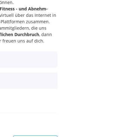
können.
, Fitness - und Abnehm-
irtuell über das Internet in
g-Plattformen zusammen.
ammitgliedern, die uns
flichen Durchbruch
, dann
 freuen uns auf dich.
lfreich,
ation wichtiger
ch
, Gesundheit etc. sind von
g bis Donnerstag zwischen