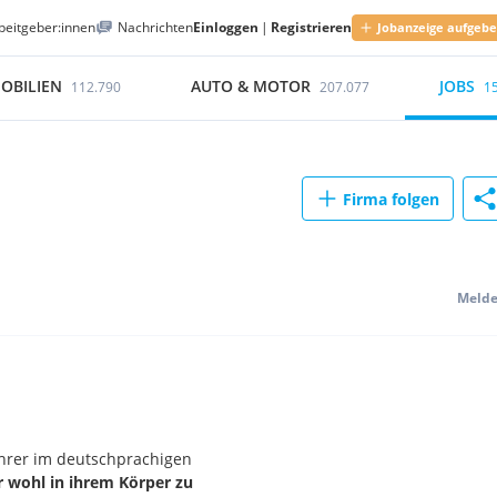
beitgeber:innen
Nachrichten
Einloggen
|
Registrieren
Jobanzeige aufgeb
OBILIEN
AUTO & MOTOR
JOBS
112.790
207.077
1
Firma folgen
Meld
ührer im deutschprachigen
 wohl in ihrem Körper zu