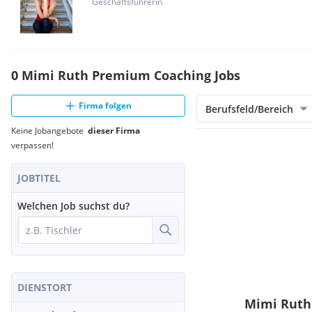
8:00 und 17:00 Uhr & Freitags 8:00 bis 15:00 Uhr.
Geschäftsführerin
Sicherer Arbeitsplatz:
Unser Ziel ist eine langfristige Zusamm
du mit uns wächst!
Tolle Arbeitsatmosphäre:
Im Coaching ist ein positives Umfe
wichtig. Der Umgang bei uns ist sehr familiär und wir unters
0 Mimi Ruth Premium Coaching Jobs
Bestleistungen zu bringen.
Faire Vergütung & Aufstiegschancen
Modernes Büro
im alpinen Chalet-Stil mit Dachterrasse
Firma folgen
Berufsfeld/Bereich
Kostenlose Getränkeflatrate,
damit es dir nie an Energie fehl
Keine Jobangebote
dieser Firma
verpassen!
JOBTITEL
Welchen Job suchst du?
DIENSTORT
Mimi Ruth