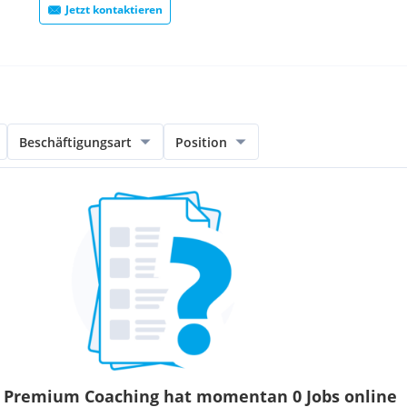
Jetzt kontaktieren
enarbeit. Wir wollen, dass
ld und eine gute Laune
tützen uns gegenseitig, um
Beschäftigungsart
Position
t!
 Premium Coaching hat momentan 0 Jobs online