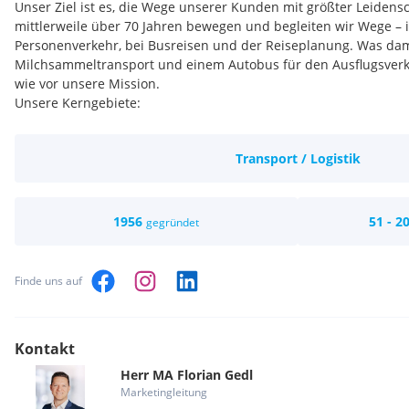
Unser Ziel ist es, die Wege unserer Kunden mit größter Leidensch
mittlerweile über 70 Jahren bewegen und begleiten wir Wege – 
Personenverkehr, bei Busreisen und der Reiseplanung. Was da
Milchsammeltransport und einem Autobus für den Ausflugsverk
wie vor unsere Mission.
Unsere Kerngebiete:
Transport & Logistik
Reisebüro
Transport / Logistik
Busreisen
Gruppenreisen
Mitterbauer Reisen.
Ihre Wege. Unsere Leidenschaft.
1956
51 - 2
gegründet
Finde uns auf
Kontakt
Herr
MA
Florian
Gedl
Marketingleitung