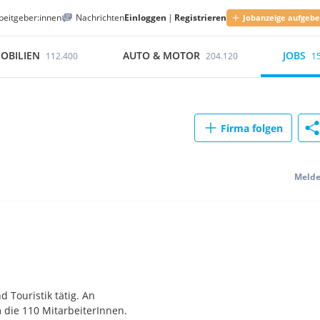
beitgeber:innen
Nachrichten
Einloggen
|
Registrieren
Jobanzeige aufgeb
OBILIEN
AUTO & MOTOR
JOBS
112.400
204.120
1
Firma folgen
Meld
 Touristik tätig. An
 die 110 MitarbeiterInnen.