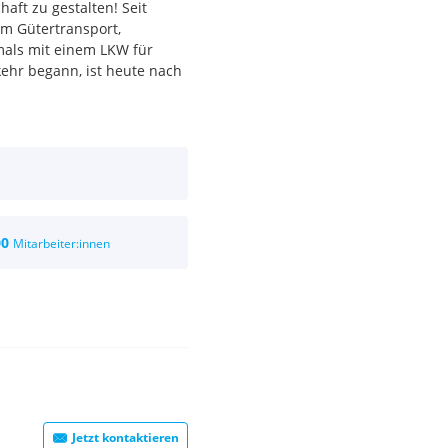
aft zu gestalten! Seit
im Gütertransport,
mals mit einem LKW für
ehr begann, ist heute nach
00
Mitarbeiter:innen
Jetzt kontaktieren