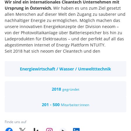
Wir sind ein internationales Cleantech Unternehmen mit
Ursprung in Österreich.
Wir haben es uns zum Ziel gesetzt
allen Menschen auf dieser Welt den Zugang zu sauberer und
nachhaltiger Energie zu ermöglichen. Möglich machen das
unsere innovativen Energiekonzepte der Division neoom –
von der Photovoltaikanlage über Batteriespeicher bis hin zu
Ladeprodukten für Elektroautos – und der perfekt auf all das
abgestimmten Internet of Energy Plattform NTUITY.
Seit 2018 hat sich neoom der Cleantech und den
erneuerbaren Energien verschrieben. Mittlerweile sind wir
das bekannteste Cleantech StartUp Österreichs. Unser Team,
Energiewirtschaft / Wasser / Umweltttechnik
das unentwegt an einer klimaneutralen
Energiezukunft arbeitet, hat diesen Erfolg möglich gemacht.
INFINITE
POWER FOR ALL
2018
gegründet
OF US
201 - 500
Mitarbeiter:innen
Finde uns auf