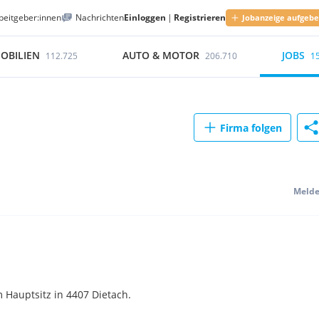
beitgeber:innen
Nachrichten
Einloggen
|
Registrieren
Jobanzeige aufgeb
OBILIEN
AUTO & MOTOR
JOBS
112.725
206.710
1
Firma folgen
Meld
 Hauptsitz in 4407 Dietach.