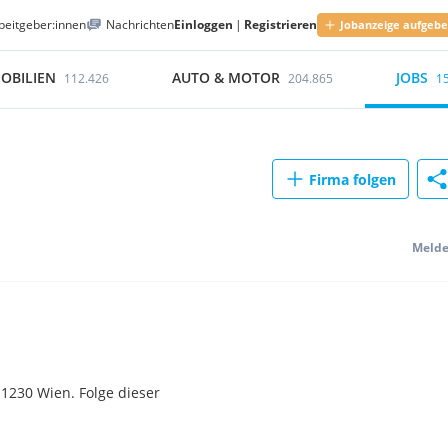
beitgeber:innen
Nachrichten
Einloggen
|
Registrieren
Jobanzeige aufgeb
OBILIEN
AUTO & MOTOR
JOBS
112.426
204.865
1
Firma folgen
Meld
1230 Wien. Folge dieser