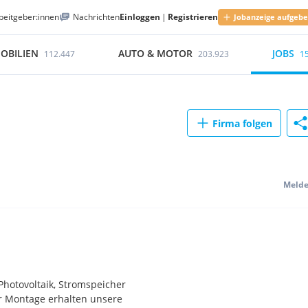
beitgeber:innen
Nachrichten
Einloggen
|
Registrieren
Jobanzeige aufgeb
OBILIEN
AUTO & MOTOR
JOBS
112.447
203.923
1
Firma folgen
Meld
hotovoltaik, Stromspeicher
ur Montage erhalten unsere