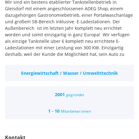
Wir sind ein bestens etablierter Tankstellenbetrieb in
Gleisdorf mit einem angeschlossenen ADEG Shop, einem
dazugehörigen Gastronomiebetrieb, einer Portalwaschanlage
und großem SB-Bereich inklusive E-Ladestationen. Der
Außenbereich ist im letzten Jahr komplett neu errichtet
worden und somit einzigartig in ganz Europa! Wir verfügen
als einzige Tankstelle über 6 komplett neu errichtete E-
Ladestationen mit einer Leistung von 300 KW. Einzigartig
deshalb, weil der Kunde die Möglichkeit hat, sein Auto zu
saugen, während es an der E-Ladestation aufgeladen wird.
Das technische Know-How, der partnerschaftliche Umgang
Energiewirtschaft / Wasser / Umweltttechnik
mit Kunden und Lieferanten sowie die Wertschätzung der
Mitarbeiter sind einige Gründe, warum wir uns zu einem
erstklassigen innovativen Unternehmen entwickeln konnten.
Teamfähigkeit und Verantwortungsbewusstsein, ein
2001
gegründet
freundliches Wesen und Kundenorientierung; Pünktlichkeit
und ehrliches Auftreten sowie ein gepflegtes
1 - 10
Mitarbeiter:innen
Erscheinungsbild.
Kontakt