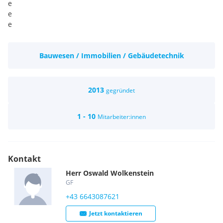
e
e
e
Bauwesen / Immobilien / Gebäudetechnik
2013
gegründet
1 - 10
Mitarbeiter:innen
Kontakt
Herr
Oswald
Wolkenstein
GF
+43 6643087621
Jetzt kontaktieren