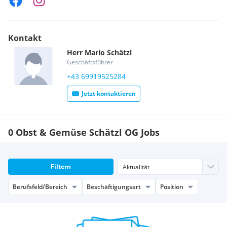
private Haushalte zustellt.
Unsere Leidenschaft und unser Credo ist es, Ihre
geschmacklichen Vorlieben zu finden und zu erfüllen. Denn
Kontakt
bei uns kommen all Ihre Sinne auf den Geschmack!
Herr
Mario
Schätzl
Geschäftsführer
+43 69919525284
Jetzt kontaktieren
0 Obst & Gemüse Schätzl OG Jobs
Filtern
Berufsfeld/Bereich
Beschäftigungsart
Position