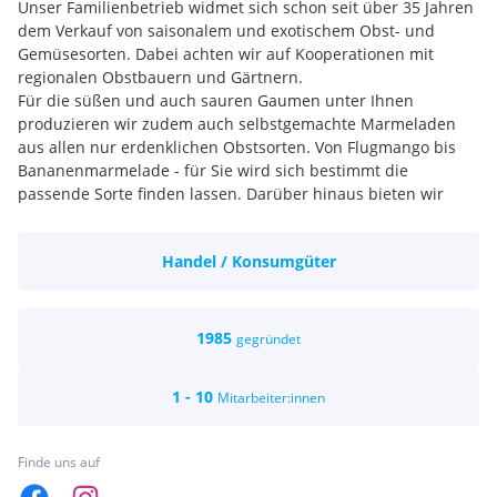
Unser Familienbetrieb widmet sich schon seit über 35 Jahren
dem Verkauf von saisonalem und exotischem Obst- und
Gemüsesorten. Dabei achten wir auf Kooperationen mit
regionalen Obstbauern und Gärtnern.
Für die süßen und auch sauren Gaumen unter Ihnen
produzieren wir zudem auch selbstgemachte Marmeladen
aus allen nur erdenklichen Obstsorten. Von Flugmango bis
Bananenmarmelade - für Sie wird sich bestimmt die
passende Sorte finden lassen. Darüber hinaus bieten wir
eine Vielfalt von eingelegtem Gemüse (Essiggurkerl, Roter
Rübensalat, Maiskölbchen, etc.), handgemachte Rohscheiben,
Handel / Konsumgüter
Freilandeier, Honig, diverse Nüsse und getrocknete Früchte
an.
Und für den nächsten besonderen Anlass können wir Ihnen
einen individuell gestalteten Geschenkkorb erstellen. Ob
1985
gegründet
Muttertag, Geburtstage, Ostern oder ein einfaches
Dankeschön – gerne setzen wir unsere vitaminreichen Körbe
1 - 10
Mitarbeiter:innen
in Szene und unterstützen Sie bei Ihren geplanten
Überraschungen.
Zusätzlich zu unserem Detailhandel bieten wir auch einen
Finde uns auf
Lieferservice an, der unsere frischen und gesunden Produkte
an Büros/Firmen, Schulen, Kindergärten, Restaurants und