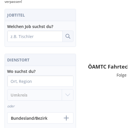
Fachschulungen (zB. in den Bereichen IT, KFZ-Technik, Verkauf, 
verpassen!
Entwicklungslehrgänge, wie "Trainingscamps" und "Expeditione
Themenstellungen.
JOBTITEL
Welchen Job suchst du?
DIENSTORT
ÖAMTC Fahrtech
Wo suchst du?
Folge
oder
Bundesland/Bezirk