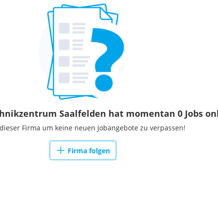
Telefonverhalten usw.) auch
n" mit unterschiedlichen
nikzentrum Saalfelden hat momentan 0 Jobs on
 dieser Firma um keine neuen Jobangebote zu verpassen!
Firma folgen