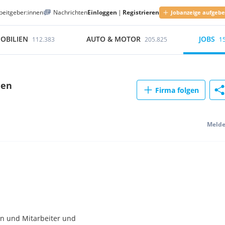
beitgeber:innen
Nachrichten
Einloggen
|
Registrieren
Jobanzeige aufgeb
OBILIEN
AUTO & MOTOR
JOBS
112.383
205.825
1
den
Firma folgen
Meld
en und Mitarbeiter und