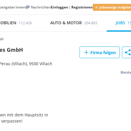
beitgeber:innen
Nachrichten
Einloggen
|
Registrieren
Jobanzeige aufgeb
OBILIEN
AUTO & MOTOR
JOBS
112.426
204.865
1
bH
des GmbH
Firma folgen
erau (Villach),
9500
Villach
Meld
en mit dem Hauptsitz in
u verpassen!