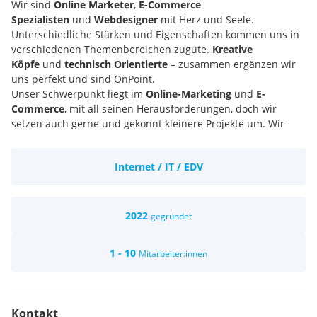
Wir sind
Online Marketer
,
E-Commerce
Spezialisten
und
Webdesigner
mit Herz und Seele.
Unterschiedliche Stärken und Eigenschaften kommen uns in
verschiedenen Themenbereichen zugute.
Kreative
Köpfe
und
technisch Orientierte
– zusammen ergänzen wir
uns perfekt und sind OnPoint.
Unser Schwerpunkt liegt im
Online-Marketing
und
E-
Commerce
, mit all seinen Herausforderungen, doch wir
setzen auch gerne und gekonnt kleinere Projekte um. Wir
entwickeln
Websites
,
Online-Shops
,
E-Commerce
Strategien
und darüber hinaus kümmern wir uns
Internet / IT / EDV
um
Suchmaschinenoptimierung
&
Werbung
.
2022
gegründet
1 - 10
Mitarbeiter:innen
Kontakt