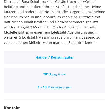
Die neuen Bora Schuhtrockner-Geräte trocknen, wärmen,
belüften und beduften Schuhe, Stiefel, Handschuhe, Helme,
Mützen und andere Bekleidungsstücke. Gegen unangenehme
Gerüche im Schuh und Wohnraum kann eine Duftdose mit
natürlichen Inhaltsstoffen und Geruchshemmern genutzt
werden. Es gibt 3 Modelle für 2 oder 4 Paar Schuhe. Alle
Modelle gibt es in einer rein Edelstahl-Ausführung und in
weiteren 5 Edalstahl-Massivholzausführungen, passend zu
verschiedenen Möbeln, wenn man den Schuhtrockner im
Wohnraum wie z.B. Garderobe, verwenden möchte. Die
Geräte arbeiten a mit Warmluft (keine Heißluft), entziehen
Handel / Konsumgüter
dem Schuh den Nährboden für Pilze, Keime und Bakterien
und fördern somit die Gesundheit! Die Modelle sind für den
privaten Haushalt konzipiert und optimiert. Neben
Haushalten richtet sich unsere Zielgruppe auch auf Jäger,
2013
gegründet
Almhüttenbetreiber, Privatvermieter. Rückfragehinweis:
oskari mbH, Tel: 04769 93080 oder info@trockene-schuhe.at
1 - 10
Mitarbeiter:innen
wir suchen für büroarbeiten eine mitarbeiterin, einen
mitarbeiter für einen teilzeitjob, ca. 20 std. woche, . arbeitsort
ist 9813 möllbrücke. voraussetzung sind kenntnisse an excel,
word. selbständiges arbeiten, kundenfreundlichkeit am
Kontakt
telefon, kammeradschaft und kollegialität sind für uns ein