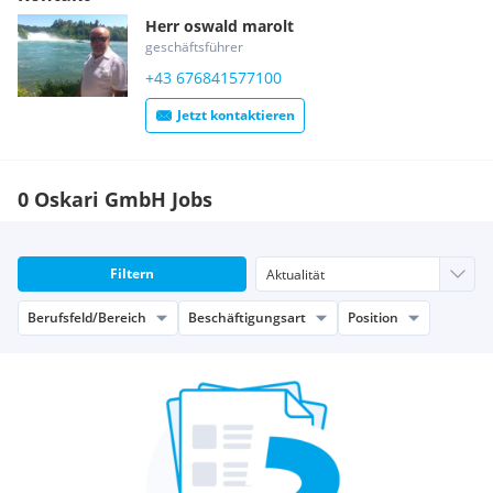
wichtige indizes
Herr
oswald
marolt
wir freuen uns auf ihre bewerbung
geschäftsführer
oskari-gmbh
+43 676841577100
Jetzt kontaktieren
0 Oskari GmbH Jobs
Filtern
Berufsfeld/Bereich
Beschäftigungsart
Position