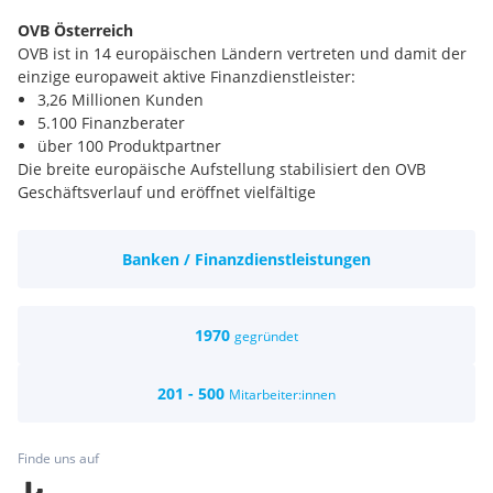
OVB Österreich
OVB ist in 14 europäischen Ländern vertreten und damit der
einzige europaweit aktive Finanzdienstleister:
3,26 Millionen Kunden
5.100 Finanzberater
über 100 Produktpartner
Die breite europäische Aufstellung stabilisiert den OVB
Geschäftsverlauf und eröffnet vielfältige
Wachstumspotenziale.
Die über Jahre hinweg gesammelten Erfahrungen auf den
Banken / Finanzdienstleistungen
Auslandsmärkten sind Investitionen, die sich heute
auszahlen. Die Marke OVB hat sich in Europa etabliert.
Erster zertifizierter Finanzdienstleister in Österreich
OVB hat in Österreich neue Qualitätsstandards für die
1970
gegründet
Branche gesetzt.
Im Jahr 2006 wurde erstmalig ein großes
201 - 500
Mitarbeiter:innen
Finanzdienstleistungsunternehmen mit dem ISO-Zertifikat
9001:2008 durch den Technischen Überwachungsverein (TÜV)
ausgezeichnet.
Finde uns auf
Gütesiegel für die OVB Österreich