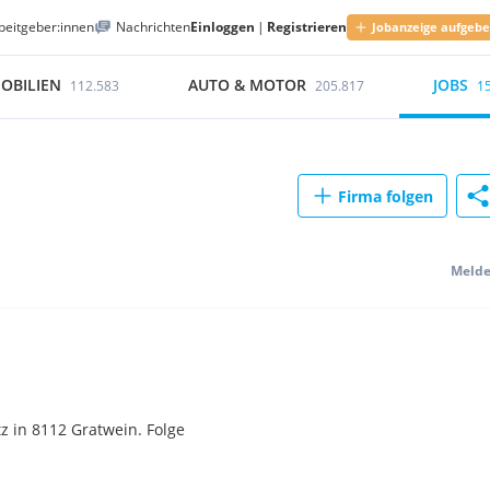
beitgeber:innen
Nachrichten
Einloggen
|
Registrieren
Jobanzeige aufgeb
OBILIEN
AUTO & MOTOR
JOBS
112.583
205.817
1
Firma folgen
Meld
 in 8112 Gratwein. Folge