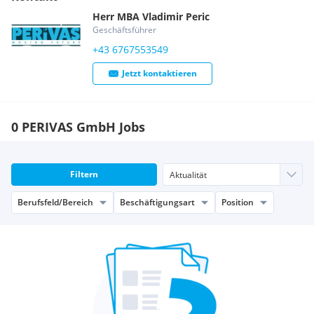
vollständigen Bewerbungsunterlagen an
office@perivas.com
Herr
MBA
Vladimir
Peric
schicken.
Geschäftsführer
- flexible Arbeitszeiten
+43 6767553549
- Bezahlung: 10 EUR / Std.
- familiäre und freundliche Atmosphäre
Jetzt kontaktieren
0 PERIVAS GmbH Jobs
Filtern
Berufsfeld/Bereich
Beschäftigungsart
Position