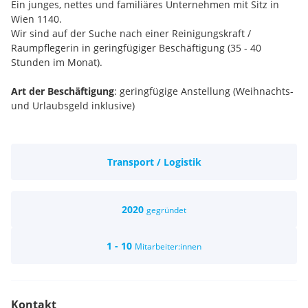
Ein junges, nettes und familiäres Unternehmen mit Sitz in
Wien 1140.
Wir sind auf der Suche nach einer Reinigungskraft /
Raumpflegerin in geringfügiger Beschäftigung (35 - 40
Stunden im Monat).
Art der Beschäftigung
: geringfügige Anstellung (Weihnachts-
und Urlaubsgeld inklusive)
Aufgabengebiete
: Reinigung des kompletten Bürobereichs
(Staubsaugen, Fußboden wischen, abstauben von Möbel und
Transport / Logistik
Bürotischen, Geschirr waschen, etc…)
Arbeitszeiten
: flexibel nach persönlicher Verainbarung.
2020
gegründet
Führerscheinklasse B
vom Vorteil.
1 - 10
Mitarbeiter:innen
Wir legen viel Wert auf Verlässlichkeit, Pünktlichkeit,
Vertrauen und Ehrlichkeit und sind somit auf der Suche nach
einer langfristigen Unterstützung.
Kontakt
Bei ernsthaftem und langfristigem Interesse bitte die