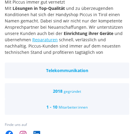
Mit Piccus immer gut vernetzt
Mit
Lösungen in Top-Qualität
und zu überzeugenden
Konditionen hat sich der Handyshop Piccus in Tirol einen
Namen gemacht. Dabei sind wir nicht nur der kompetente
Ansprechpartner bei Neuanschaffungen. Wir unterstützen
unsere Kunden auch bei der
Einrichtung ihrer Geräte
und
übernehmen
Reparaturen
schnell, verlässlich und
nachhaltig. Piccus-Kunden sind immer auf dem neuesten
technischen Stand und profitieren tagtäglich von
bedarfsgerechten, bedienungsfreundlichen und
maßgeschneiderten Kommunikationsmitteln. Eine große
Telekommunikation
Auswahl an Produkten und unsere
exzellente
Kundenbetreuung
sorgen dafür, dass die Anwender stets gut
vernetzt sind und alle wichtigen Kommunikationswege wie
Telefonie, E-Mail oder soziale Netzwerke rund um die Uhr
2018
gegründet
und überall nutzen können.
Überzeugende Produktpalette
1 - 10
Mitarbeiter:innen
Unseren umfassenden Service rund um die moderne
Kommunikation bieten wir an den Standorten in Innsbruck
an. In all unseren Shops in Innsbruck (Wilten, DEZ & O-Dorf) &
Finde uns auf
Schwaz steht ein breites Angebot zur Verfügung. Hier kann
der Kunde aus hunderten Produkten seine Favoriten