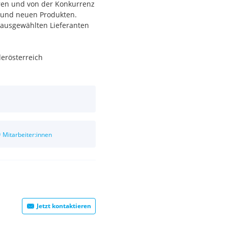
ieren und von der Konkurrenz
s und neuen Produkten.
t ausgewählten Lieferanten
derösterreich
0
Mitarbeiter:innen
 wir voraus
chend)
rer/in beträgt 1.700,00 EUR
Jetzt kontaktieren