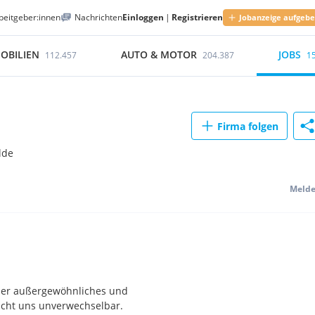
beitgeber:innen
Nachrichten
Einloggen
|
Registrieren
Jobanzeige aufgeb
OBILIEN
AUTO & MOTOR
JOBS
112.457
204.387
1
Firma folgen
lde
Meld
Unser außergewöhnliches und
macht uns unverwechselbar.