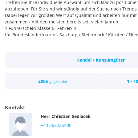
Treffen Sie Ihre individuelle Auswahl, um sich klar zu position
abzuheben. Für Sie sind wir ständig auf der Suche nach Trend
Dabei legen wir größten Wert auf Qualität und arbeiten nur mi
zusammen - mit den meisten bereits seit vielen Jahren.
1 Führerschein Klasse B- Fahrer/in
für Bundesländertouren - Salzburg / Steiermark / Kärnten / Nie
im Rahmen einer Teil- bis Vollzeitbeschäftigung
Handel / Konsumgüter
5 Tage die Woche oder tageweise
ANFORDERUNGSPROFIL:
2005
1 - 1
gegründet
* Genaue und saubere Arbeitsweise sowie Verlässlichkeit setzen
* Deutschkenntnisse in Wort und Schrift (der Tätigkeit entspre
* Bundesländerkenntnisse
* Freundliches Auftreten bei unseren Kund/inne
Kontakt
Das Mindestentgelt für die Stelle als Führerschein Klasse B- Fah
Herr
Christian
Sedlacek
brutto pro Monat auf Basis Vollzeitbeschäftigung.
+43 262225400