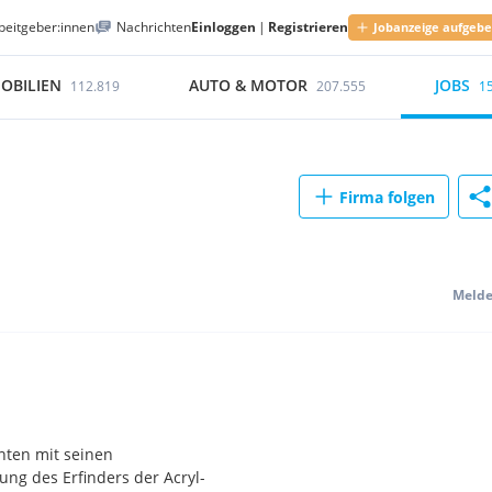
beitgeber:innen
Nachrichten
Einloggen
|
Registrieren
Jobanzeige aufgeb
OBILIEN
AUTO & MOTOR
JOBS
112.819
207.555
1
Firma folgen
Meld
hnten mit seinen
ung des Erfinders der Acryl-