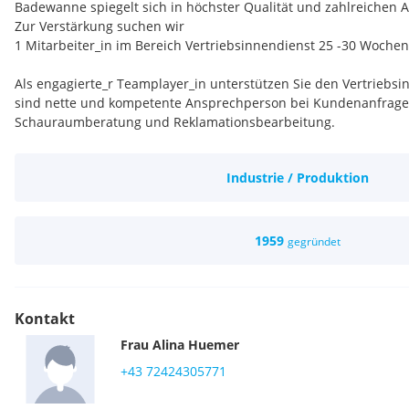
Badewanne spiegelt sich in höchster Qualität und zahlreichen
Zur Verstärkung suchen wir
1 Mitarbeiter_in im Bereich Vertriebsinnendienst 25 -30 Woche
Als engagierte_r Teamplayer_in unterstützen Sie den Vertriebsi
sind nette und kompetente Ansprechperson bei Kundenanfragen
Schauraumberatung und Reklamationsbearbeitung.
Ihr Profil:
Industrie / Produktion
- Sie verfügen über eine abgeschlossene Ausbildung sowie tech
- Sie besitzen gesicherte EDV Kenntnisse (MS Office)
- Persönlich überzeugen Sie uns durch Verantwortungsbewusstse
Arbeitsweise sowie Genauigkeit
1959
gegründet
- Sie verfügen über Hands-on Mentalität und Organisationstalen
kommunikative Fähigkeiten
- Ein professionelles, freundliches und gepflegtes Auftreten run
Wir erwarten Einsatzbereitschaft, Kommunikationsstärke sowi
Kontakt
unseren Kunden.
Frau
Alina
Huemer
Für diese abwechlsungsreiche Position bieten wir ein Mindestgeh
(auf Basis Vollzeit), je nach Erfahrung und Qualifikation auch d
+43 72424305771
Wir freuen uns auf Ihre Bewerbungsunterlagen mit Foto.