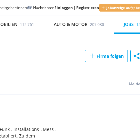
beitgeber:innen
Nachrichten
Einloggen
|
Registrieren
Jobanzeige aufgeb
OBILIEN
AUTO & MOTOR
JOBS
112.761
207.030
1
Firma folgen
Meld
nk-, Installations-, Mess-,
tabliert. Zu dem