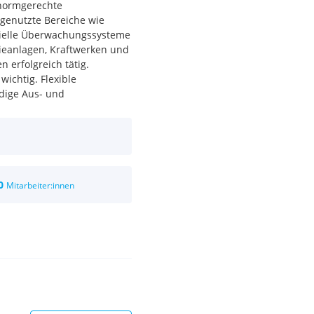
normgerechte
genutzte Bereiche wie
zielle Überwachungssysteme
ieanlagen, Kraftwerken und
 erfolgreich tätig.
wichtig. Flexible
ndige Aus- und
OGY aus.
0
Mitarbeiter:innen