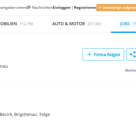
beitgeber:innen
Nachrichten
Einloggen
|
Registrieren
Jobanzeige aufgeb
OBILIEN
AUTO & MOTOR
JOBS
112.798
207.383
1
Firma folgen
tenau
Meld
ezirk, Brigittenau. Folge