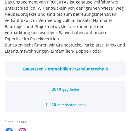
Das Engagement von PROJEKTAS ist genauso vielfältig wie
unterschiedlich. Wir entwickeln von der "grünen Wiese" weg
Neubauprojekte und sind bis zum betreuungsintensiven
Verkauf bzw. zur Vermietung voll im Einsatz. Namhafte
Bauträger und Projektentwickler vertrauen bei der
Vermarktung hochwertiger Bauvorhaben auf unsere
Expertise im Projektvertrieb.
Bunt gemischt führen wir Grundstücke, Parkplätze, Miet- und
Eigentumswohnungen, Einfamilien- Doppel- oder
Reihenhäuser, Büroflächen, Gewerbe- und
Betriebsliegenschaften, Investmentobjekte und vieles mehr.
Bauwesen / Immobilien / Gebäudetechnik
Seit der Gründung im Jahre 2010 hat sich das Unternehmen
in der oberösterreichischen Immobilienlandschaft etabliert
und führt den Linzer Immobilienmarkt als eines der
erfolgreichsten, privaten Unternehmen an.
2010
gegründet
1 - 10
Mitarbeiter:innen
Finde uns auf