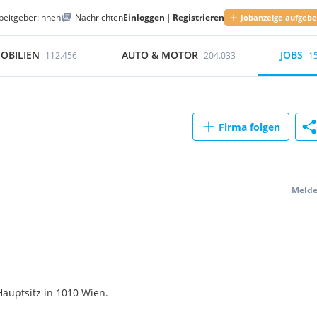
beitgeber:innen
Nachrichten
Einloggen
|
Registrieren
Jobanzeige aufgeb
OBILIEN
AUTO & MOTOR
JOBS
112.456
204.033
1
Firma folgen
Meld
uptsitz in 1010 Wien.