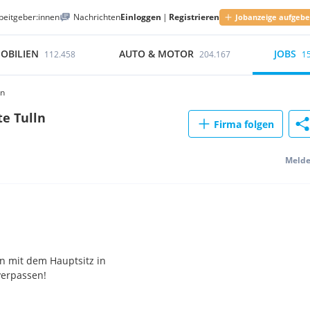
beitgeber:innen
Nachrichten
Einloggen
|
Registrieren
Jobanzeige aufgeb
OBILIEN
AUTO & MOTOR
JOBS
112.458
204.167
1
ln
e Tulln
Firma folgen
Meld
n mit dem Hauptsitz in
verpassen!