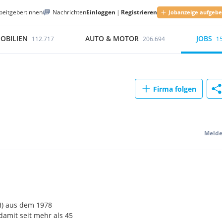
beitgeber:innen
Nachrichten
Einloggen
|
Registrieren
Jobanzeige aufgeb
OBILIEN
AUTO & MOTOR
JOBS
112.717
206.694
1
Firma folgen
Meld
H) aus dem 1978
damit seit mehr als 45