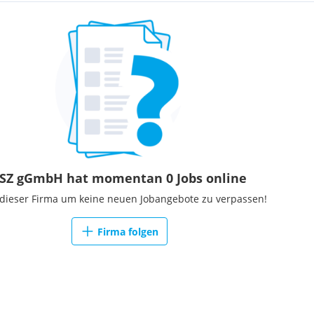
n ebenso zu unseren
aggeber*innen aus den
en zu unserem Angebot hat
Betroffenen und
darstellen kann.
iesem Spannungsfeld die
twicklung und Überprüfung
bot der
n unserer Organisation auch
SZ gGmbH hat momentan 0 Jobs online
 dieser Firma um keine neuen Jobangebote zu verpassen!
Firma folgen