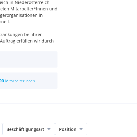
eich in Niederösterreich
reien Mitarbeiter*innen und
gerorganisationen in
onell.
rankungen bei ihrer
 Auftrag erfüllen wir durch
von medizinischen und
00
Mitarbeiter:innen
nderen Bedürfnissen,
krankungen. Unser Angebot
e Lebensführung erheblich
Beschäftigungsart
Position