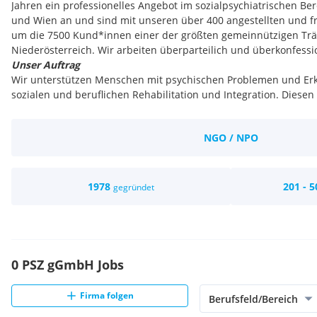
Jahren ein professionelles Angebot im sozialpsychiatrischen Ber
und Wien an und sind mit unseren über 400 angestellten und f
um die 7500 Kund*innen einer der größten gemeinnützigen Trä
Niederösterreich. Wir arbeiten überparteilich und überkonfessi
Unser Auftrag
Wir unterstützen Menschen mit psychischen Problemen und Erk
sozialen und beruflichen Rehabilitation und Integration. Diesen
Beratung
Behandlung
NGO / NPO
Betreuung und Begleitung
Diese erbringen wir in den Bereichen:
Selbstversorgung (Wohnen, Wirtschaften, Inanspruchnahme 
sozialen Dienstleistungen)
1978
201 - 5
gegründet
Arbeit, Beschäftigung, Weiterbildung
Tages-, Freizeitgestaltung, soziale Kontakte
Krisenbewältigung im Kontext der psychischen Erkrankung
Unsere Kund*innen
Wir erbringen unsere Dienstleistungen für Menschen mit beso
0 PSZ gGmbH Jobs
insbesondere für Menschen mit psychischen Problemen und Er
richtet sich dabei vor allem an jene Menschen, deren autonom
Firma folgen
Berufsfeld/Bereich
beeinträchtigt ist.