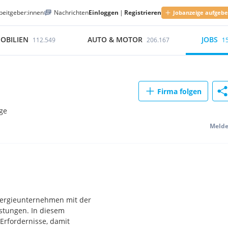
beitgeber:innen
Nachrichten
Einloggen
|
Registrieren
Jobanzeige aufgeb
OBILIEN
AUTO & MOTOR
JOBS
112.549
206.167
1
Firma folgen
ge
Meld
Energieunternehmen mit der
istungen. In diesem
Erfordernisse, damit