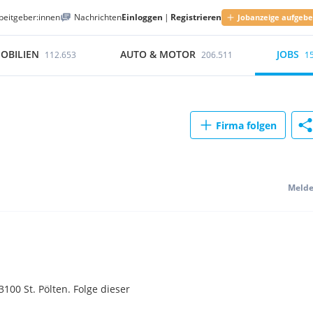
beitgeber:innen
Nachrichten
Einloggen
|
Registrieren
Jobanzeige aufgeb
OBILIEN
AUTO & MOTOR
JOBS
112.653
206.511
1
Firma folgen
Meld
00 St. Pölten. Folge dieser