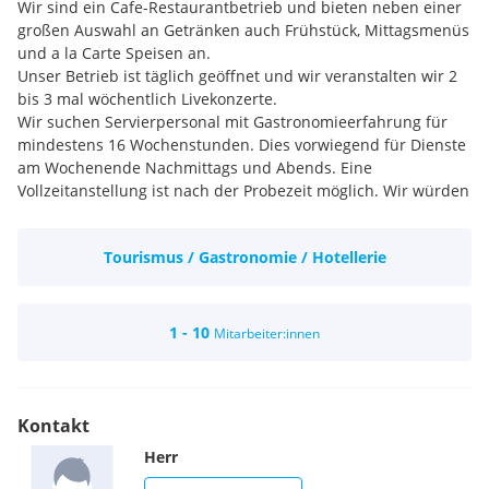
Wir sind ein Cafe-Restaurantbetrieb und bieten neben einer
großen Auswahl an Getränken auch Frühstück, Mittagsmenüs
und a la Carte Speisen an.
Unser Betrieb ist täglich geöffnet und wir veranstalten wir 2
bis 3 mal wöchentlich Livekonzerte.
Wir suchen Servierpersonal mit Gastronomieerfahrung für
mindestens 16 Wochenstunden. Dies vorwiegend für Dienste
am Wochenende Nachmittags und Abends. Eine
Vollzeitanstellung ist nach der Probezeit möglich. Wir würden
uns freuen gelernte aber auch angelernte Interessenten
kennenzulernen um persönlich Genaueres zu besprechen.
Tourismus / Gastronomie / Hotellerie
Bitte Bewerbungen mit Lebenslauf per Email an:
office@cafestadler.at
Wir bieten Ihnen einen krisensicheren, abwechslungreichen
1 - 10
Mitarbeiter:innen
Job in kollegialer, angenehmer Atmosphäre. Die Abendienste
bei Konzerten enden um 24 Uhr, an normalen Abenden um
22 Uhr.
Kontakt
Herr