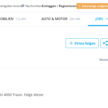
beitgeber:innen
Nachrichten
Einloggen
|
Registrieren
Jobanzeige aufgeb
OBILIEN
AUTO & MOTOR
JOBS
112.491
205.546
1
Firma folgen
Meld
n 4050 Traun. Folge dieser