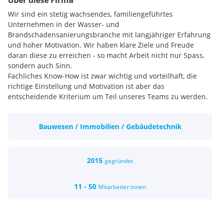
Über diese Firma
Wir sind ein stetig wachsendes, familiengeführtes
Unternehmen in der Wasser- und
Brandschadensanierungsbranche mit langjähriger Erfahrung
und hoher Motivation. Wir haben klare Ziele und Freude
daran diese zu erreichen - so macht Arbeit nicht nur Spass,
sondern auch Sinn.
Fachliches Know-How ist zwar wichtig und vorteilhaft, die
richtige Einstellung und Motivation ist aber das
entscheidende Kriterium um Teil unseres Teams zu werden.
Wenn Sie diese Voraussetzungen mitbringen, sind Sie bei der
Retrosan an der richtigen Stelle!
Bauwesen / Immobilien / Gebäudetechnik
Wir sind überzeugt davon, dass jeder einzelne Mitarbeiter für
den Erfolg eines Unternehmens ausschlaggebend ist.
Gegenseitige Wertschätzung und Unterstützung am
Arbeitsplatz sind daher für uns selbstverständlich. Wir
2015
gegründet
bieten ein dynamisches Umfeld mit interessanten
Aufgabengebieten und erreichbaren Aufstiegschancen - ein
11 - 50
Mitarbeiter:innen
zwischenmenschlicher Umgang auf Augenhöhe stehen dabei
an erster Stelle.