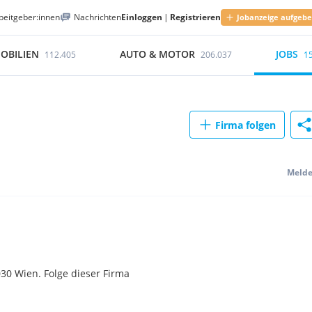
beitgeber:innen
Nachrichten
Einloggen
|
Registrieren
Jobanzeige aufgeb
OBILIEN
AUTO & MOTOR
JOBS
112.405
206.037
1
Firma folgen
Meld
30 Wien. Folge dieser Firma