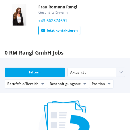
professionelle Einschulung
Frau
Romana
Rangl
Weiterbildungen
Geschäftsführerin
Erfolgsprämien
+43 662874691
Jetzt kontaktieren
0 RM Rangl GmbH Jobs
Filtern
Berufsfeld/Bereich
Beschäftigungsart
Position