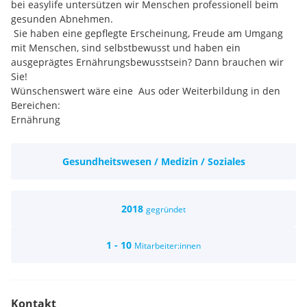
bei easylife untersützen wir Menschen professionell beim
gesunden Abnehmen.
Sie haben eine gepflegte Erscheinung, Freude am Umgang
mit Menschen, sind selbstbewusst und haben ein
ausgeprägtes Ernährungsbewusstsein? Dann brauchen wir
Sie!
Wünschenswert wäre eine Aus oder Weiterbildung in den
Bereichen:
Ernährung
Diätküche
Diätassistenz
Gesundheitswesen / Medizin / Soziales
Pharmazeutische Kaufmännische Assistenz
Dogerist/In
Verkauf oder Affinität für den Ernährungsbereich
2018
gegründet
Arbeiten in einem exklusiven Ambiente und kleinem Team
im familiengeführten Unternehmen
1 - 10
Mitarbeiter:innen
Angenehmes Betriebsklima
Langfristige Perspektiven
Sehr gute Verdienstmöglichkeiten
öffentlich gut erreichbar
Kontakt
Parkplatz