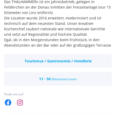
Das THALHAMMERs ist ein Jahresbetrieb, gelegen in
Feldkirchen an der Donau inmitten der Freizeitanlage (nur 15
Kilometer von Linz entfernt).
Die Location wurde 2016 erweitert, modernisiert und ist
technisch auf dem neuesten Stand. Unser kreativer
Küchenchef zaubert nationale wie internationale Gerichte
und setzt auf Regionalität und höchste Qualität.
Egal, ob in den Morgenstunden beim Frühstück, in den
Abendstunden an der Bar oder auf der großzügigen Terrasse
mit Blick über den See oder am Lifestyle-Beach – bei
THALHAMMERs kann man vom Frühstück bis zum
Tourismus / Gastronomie / Hotellerie
Abendessen die Seele baumeln lassen.
Du hast bereits Erfahrung in der Gastronomie gesammelt,
liebst den Umgang mit Menschen und willst mit uns die
kommende Sommersaison rocken?
11 - 50
Mitarbeiter:innen
Du bist innovativ und überzeugst mit Einsatzbereitschaft,
Flexibilität, Ehrlichkeit und Loyalität und bist wie wir ein
Teamplayer?!
Finde uns auf
Dann werde Teil der THALHAMMERs-Familie und arbeite in
einer der wohl schönsten Locations Oberösterreichs.
Arbeiten in einem jungen, spitzen, motivierten, innovativen
Team..