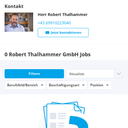
Kontakt
Ein flexibles Arbeitszeitmodell
Wir teilen das Trinkgeld fair unter allen Mitarbeitern auf.
Herr
Robert
Thalhammer
Kostenloser Parkplatz direkt neben dem Betrieb.
+43 69910223040
Kostenlose Arbeitskleidung (Service).
Gesunde Verpflegung am Arbeitsplatz.
Jetzt kontaktieren
Aktivitäten mit dem Team wie z.B. Betriebsausflug,
Weihnachtsfeier...
Überstunden können in zusätzliche Urlaubstage
0 Robert Thalhammer GmbH Jobs
umgewandelt werden.
Weiterbildung wird unterstützt.
Filtern
Berufsfeld/Bereich
Beschäftigungsart
Position