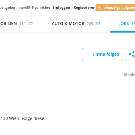
beitgeber:innen
Nachrichten
Einloggen
|
Registrieren
Jobanzeige aufgeb
OBILIEN
AUTO & MOTOR
JOBS
112.472
205.195
1
Firma folgen
Meld
130 Wien. Folge dieser