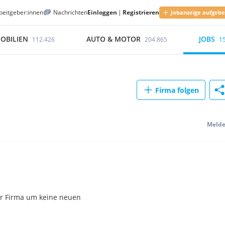
beitgeber:innen
Nachrichten
Einloggen
|
Registrieren
Jobanzeige aufgeb
OBILIEN
AUTO & MOTOR
JOBS
112.426
204.865
1
Firma folgen
Meld
ser Firma um keine neuen