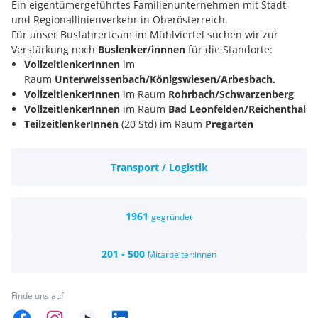
Ein eigentümergeführtes Familienunternehmen mit Stadt-
und Regionallinienverkehr in Oberösterreich.
Für unser Busfahrerteam im Mühlviertel suchen wir zur
Verstärkung noch
Buslenker/innnen
für die Standorte:
VollzeitlenkerInnen
im
Raum
Unterweissenbach/Königswiesen/Arbesbach.
VollzeitlenkerInnen
im Raum
Rohrbach/Schwarzenberg
VollzeitlenkerInnen
im Raum
Bad Leonfelden/Reichenthal
TeilzeitlenkerInnen
(20 Std) im Raum
Pregarten
Wir bieten:
Übernahme deiner
Führerscheinkosten
!
Transport / Logistik
Fixe Turnuspläne
für planbare Freizeit
(ausgenommen Springer)
Wenige Wochenenddienste
Unkomplizierte,
kurze Kommunikationswege
1961
gegründet
mit deinen Vorgesetzten
Modernste, hochwertige Fahrzeugflotte
201 - 500
Mitarbeiter:innen
Dienstkleidung
Krisensicherer, ganzjähriger Arbeitsplatz
mit umfangreicher Einschulung
Finde uns auf