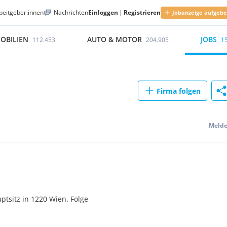
beitgeber:innen
Nachrichten
Einloggen
|
Registrieren
Jobanzeige aufgeb
OBILIEN
AUTO & MOTOR
JOBS
112.453
204.905
1
Firma folgen
Meld
tsitz in 1220 Wien. Folge